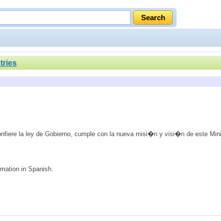
tries
 confiere la ley de Gobierno, cumple con la nueva misi�n y visi�n de este Min
rmation in Spanish.