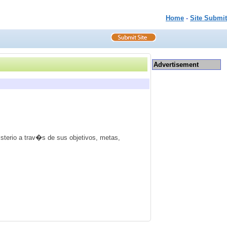
Home
-
Site Submit
Advertisement
isterio a trav�s de sus objetivos, metas,