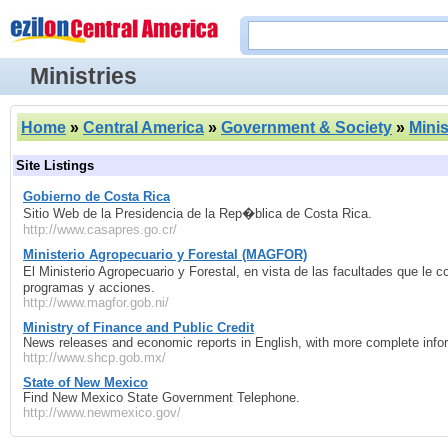
Ministries
Home
»
Central America
»
Government & Society
»
Minis
Site Listings
Gobierno de Costa Rica
Sitio Web de la Presidencia de la Rep�blica de Costa Rica.
http://www.casapres.go.cr/
Ministerio Agropecuario y Forestal (MAGFOR)
El Ministerio Agropecuario y Forestal, en vista de las facultades que le
programas y acciones.
http://www.magfor.gob.ni/
Ministry of Finance and Public Credit
News releases and economic reports in English, with more complete info
http://www.shcp.gob.mx/
State of New Mexico
Find New Mexico State Government Telephone.
http://www.newmexico.gov/